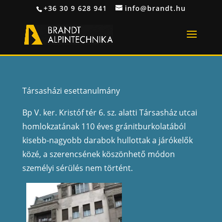
+36 30 9 628 941
info@brandt.hu
ESETTANULMÁNYOK
Tár
sasházi e
settanulmány
Bp V. ker. Kristóf tér 6. sz. alatti Társasház utcai
homlokz
atának 110 éves gránitburkolatából
kisebb-nagyobb darabok hullottak a járókelők
k
özé, a szerencsének köszönhető módo
n
személyi
sérülés ne
m történt.