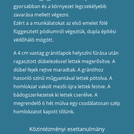
gyorsabban és a környezet legcsekélyebb
zavarása mellett végezni.
Ezért a a munkálatokat az első em
elet fölé
függesztett pódiumról végeztük, dupla építési
védőháló mögött.
A 4 cm vastag gránitlapok helyszíni fúrása után
ragasztott dübelezéssel lettek megerősítve. A
dübel fejek rejtve maradtak. A gránithoz
hasonló színű műgyantával lettek pótolva. A
homlokzat vakolt mezői újra lettek festve. A
bádogszerkezetek ki lettek cserélve. A
megrendelő 6 hét múlva egy csodálatosan szép
homlokzatot kapott tőlünk.
Közintézményi esettanulmány