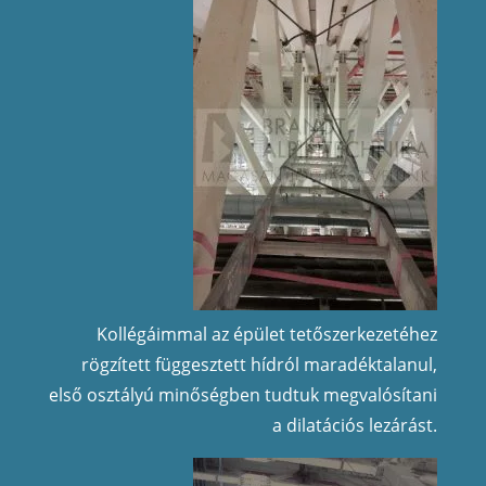
Kollégáimmal az épület tetőszerkezetéhez
rögzített függesztett hídról maradéktalanul,
első osztályú minőségben tudtuk megvalósítani
a dilatációs lezárást.