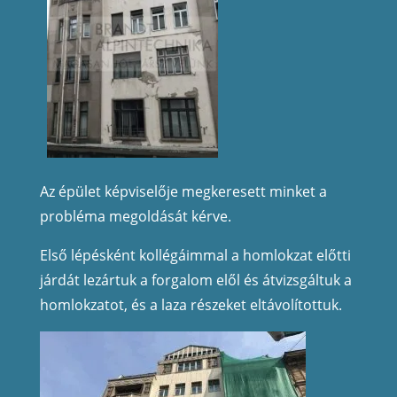
Az épület kép
viselője megkeresett minket a
probléma megoldását kérve.
Első lépésként kollé
gáimmal a homlokzat előtti
járdát lezártuk a forgalom elől és átvizsgáltuk a
homlokzatot, és a laza részeket eltávolítottuk.