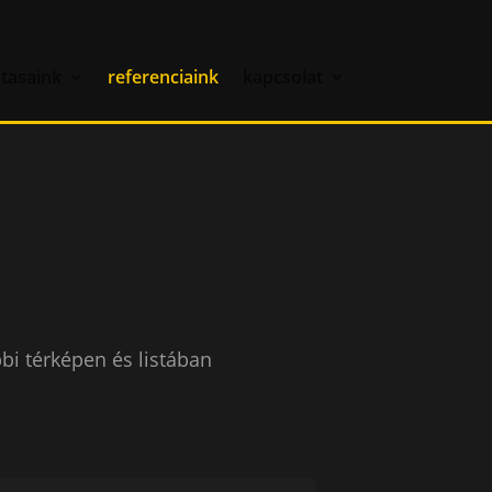
atasaink
referenciaink
kapcsolat
bi térképen és listában