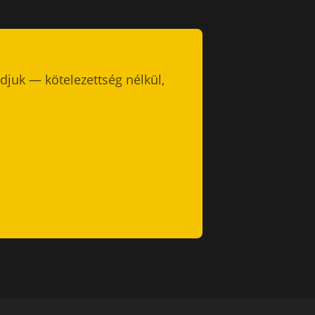
nlatkérőt tudtak eljuttatni a
nak dilatációs lezárását
juk — kötelezettség nélkül,
záférhető. A munkát csak éjszaka
tesítés
ső osztályú minőségben. Amit
tő híd
s
getelése