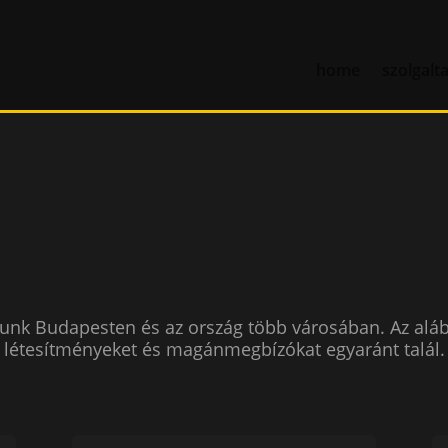
home
szolgalt
unk Budapesten és az ország több városában. Az aláb
ri létesítményeket és magánmegbízókat egyaránt talál.