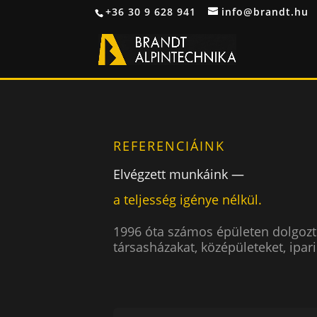
+36 30 9 628 941
info@brandt.hu
REFERENCIÁINK
Elvégzett munkáink —
a teljesség igénye nélkül.
1996 óta számos épületen dolgozt
társasházakat, középületeket, ipa