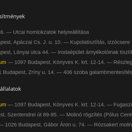
esítmények
. — Utcai homlokzatok helyreállítása
st, Apáczai Cs. J. u. 10. — Kupolatisztítás, izzócsere
st, Lónyai utca 44. — Irodaépület árnyékolóinak tisztí
rum
— 1097 Budapest, Könyves K. krt. 12-14. — Részleges
Budapest, Zríny u. 14. — 406 szoba galambmentesíté
5 Bp., Bajor Gizi park 1. — Csatorna javítás, előtető b
állalatok
Budapest, Kozma u. 13. — Csatornatisztítás és javítás,
udapest, Nagymező u. 17. — Szerélési munkálatok
rum
— 1097 Budapest, Könyves K. krt. 12-14. — Fugaszig
st Önkormányzat
— 1041 Budapest, István út 14. — Galam
, Szentendrei út 89-95. — Molinó rögzítés (Pólus Cent
. 15. — 7 db kémény részleges bontása
 1026 Budapest, Gábor Áron u. 74. — Rózsakert molin