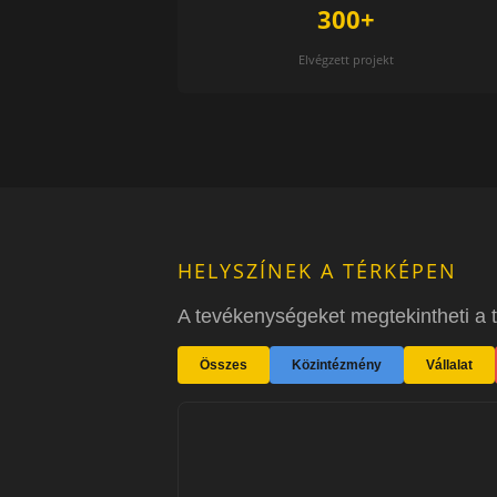
300+
Elvégzett projekt
HELYSZÍNEK A TÉRKÉPEN
A tevékenységeket megtekintheti a té
Összes
Közintézmény
Vállalat