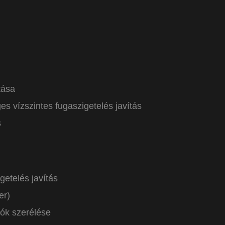
tása
 vízszintes fugaszigetelés javítás
s
ővítés
 vakolatjavítás
etelés javítás
bvédelmi tüskék helyreállítása
er)
ók szerélése