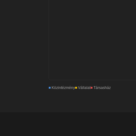
■
Közintézmény
■
Vállalat
■
Társasház