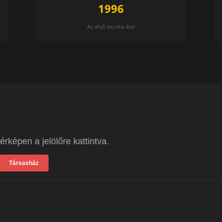
1996
Az első munka éve
rképen a jelölőre kattintva.
Társasház