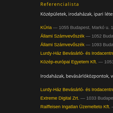
Referencialista
Középületek, irodaházak, ipari lét
KÚria
— 1055 Budapest, Markó u. 16
Állami Számvevőszék
— 1052 Budape
Állami Számvevőszék
— 1093 Budape
Lurdy-Ház Bevásárló- és Irodacent
Közép-európai Egyetem Kft.
— 1051 
Nemzeti Színház Nonprofit Zrt.
— 109
Irodaházak, bevásárlóközpontok, v
Budapesti Fegyáz és Börtön
— 1108 
Budapesti Operett Színház
— 1065 B
Lurdy-Ház Bevásárló- és Irodacent
Budapest Főváros IV. Kerület Újpe
Extreme Digital Zrt.
— 1033 Budapest
BKV Zrt.
— 1072 Budapest, Akácfa u
Raiffeisen Ingatlan Üzemelteto Kft.
—