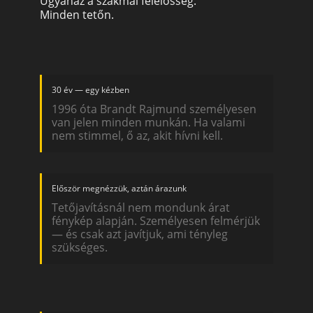
Ugyanaz a szakmai felelősség.
Minden tetőn.
30 év — egy kézben
1996 óta Brandt Rajmund személyesen
van jelen minden munkán. Ha valami
nem stimmel, ő az, akit hívni kell.
Először megnézzük, aztán árazunk
Tetőjavításnál nem mondunk árat
fénykép alapján. Személyesen felmérjük
— és csak azt javítjuk, ami tényleg
szükséges.