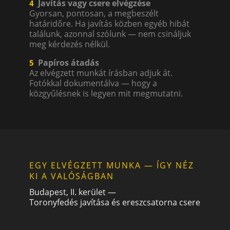
Javítás vagy csere elvégzése
4
Gyorsan, pontosan, a megbeszélt
határidőre. Ha javítás közben egyéb hibát
találunk, azonnal szólunk — nem csináljuk
meg kérdezés nélkül.
Papíros átadás
5
Az elvégzett munkát írásban adjuk át.
Fotókkal dokumentálva — hogy a
közgyűlésnek is legyen mit megmutatni.
EGY ELVÉGZETT MUNKA — ÍGY NÉZ
KI A VALÓSÁGBAN
Budapest, II. kerület —
Toronyfedés javítása és ereszcsatorna csere