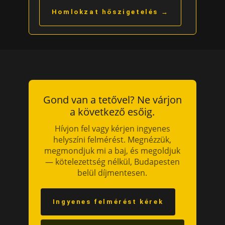
Homlokzat hőszigetelés →
Gond van a tetővel? Ne várjon
a következő esőig.
Hívjon fel vagy kérjen ingyenes
helyszíni felmérést. Megnézzük,
megmondjuk mi a baj, és megoldjuk
— kötelezettség nélkül, Budapesten
belül díjmentesen.
Ingyenes felmérést kérek