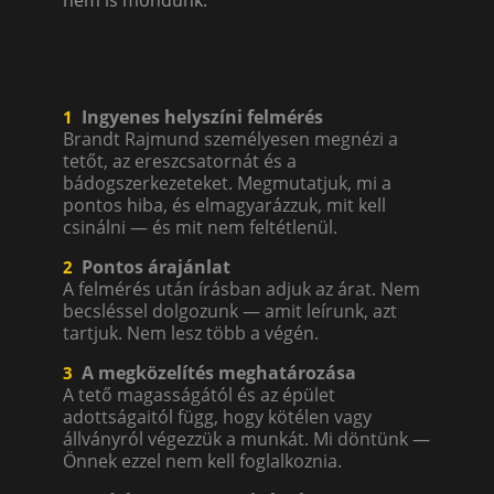
nem is mondunk.
Ingyenes helyszíni felmérés
1
Brandt Rajmund személyesen megnézi a
tetőt, az ereszcsatornát és a
bádogszerkezeteket. Megmutatjuk, mi a
pontos hiba, és elmagyarázzuk, mit kell
csinálni — és mit nem feltétlenül.
Pontos árajánlat
2
A felmérés után írásban adjuk az árat. Nem
becsléssel dolgozunk — amit leírunk, azt
tartjuk. Nem lesz több a végén.
A megközelítés meghatározása
3
A tető magasságától és az épület
adottságaitól függ, hogy kötélen vagy
állványról végezzük a munkát. Mi döntünk —
Önnek ezzel nem kell foglalkoznia.