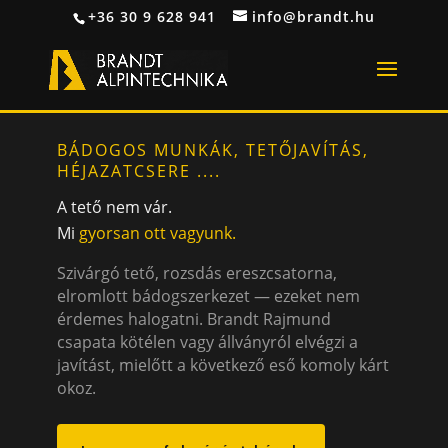
+36 30 9 628 941
info@brandt.hu
BÁDOGOS MUNKÁK, TETŐJAVÍTÁS,
HÉJAZATCSERE ....
A tető nem vár.
Mi
gyorsan ott vagyunk.
Szivárgó tető, rozsdás ereszcsatorna,
elromlott bádogszerkezet — ezeket nem
érdemes halogatni. Brandt Rajmund
csapata kötélen vagy állványról elvégzi a
javítást, mielőtt a következő eső komoly kárt
okoz.