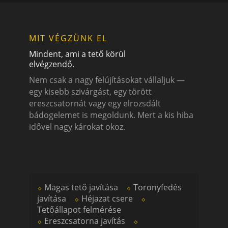
MIT VÉGZÜNK EL
Mindent, ami a tető körül
elvégzendő.
Nem csak a nagy felújításokat vállaljuk —
egy kisebb szivárgást, egy törött
ereszcsatornát vagy egy elrozsdált
bádogelemet is megoldunk. Mert a kis hiba
idővel nagy károkat okoz.
⬦
Magas tető javítása
⬦
Toronyfedés
javítása
⬦
Héjazat csere
⬦
Tetőállapot felmérése
⬦
Ereszcsatorna javítás
⬦