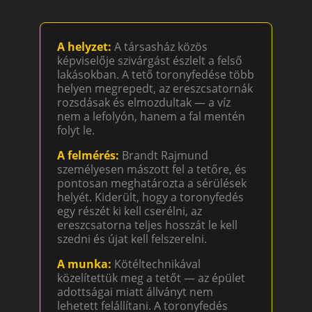
A helyzet:
A társasház közös
képviselője szivárgást észlelt a felső
lakásokban. A tető toronyfedése több
helyen megrepedt, az ereszcsatornák
rozsdásak és elmozdultak — a víz
nem a lefolyón, hanem a fal mentén
folyt le.
A felmérés:
Brandt Rajmund
személyesen mászott fel a tetőre, és
pontosan meghatározta a sérülések
helyét. Kiderült, hogy a toronyfedés
egy részét ki kell cserélni, az
ereszcsatorna teljes hosszát le kell
szedni és újat kell felszerelni.
A munka:
Kötéltechnikával
közelítettük meg a tetőt — az épület
adottságai miatt állványt nem
lehetett felállítani. A toronyfedés