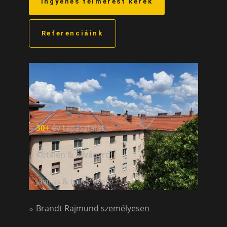
Ingyenes felmérést kérek
Referenciáink
⬦
év tapasztalat
30+
⬦ Kötélen & állványról
⬦ Javítás & teljes csere
⬦ Brandt Rajmund személyesen