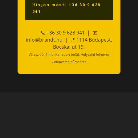
Hívjon most: +36 30 9 628
941
📞 +36 30 9 628 941 | 📧
info@brandt.hu | 📍 1114 Budapest,
Bocskai út 19.
Válaszidő: 1 munkanapon belül. Helyszíni felmérés
Budapesten díjmentes.