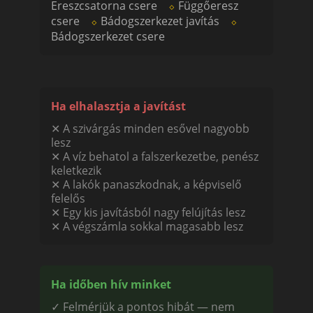
Ereszcsatorna csere
⬦
Függőeresz
csere
⬦
Bádogszerkezet javítás
⬦
Bádogszerkezet csere
Ha elhalasztja a javítást
✕ A szivárgás minden esővel nagyobb
lesz
✕ A víz behatol a falszerkezetbe, penész
keletkezik
✕ A lakók panaszkodnak, a képviselő
felelős
✕ Egy kis javításból nagy felújítás lesz
✕ A végszámla sokkal magasabb lesz
Ha időben hív minket
✓ Felmérjük a pontos hibát — nem