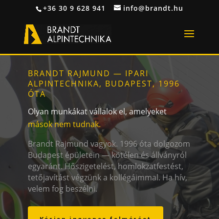
+36 30 9 628 941
info@brandt.hu
BRANDT RAJMUND — IPARI
ALPINTECHNIKA, BUDAPEST, 1996
ÓTA
Olyan munkákat vállalok el, amelyeket
mások nem tudnak.
Brandt Rajmund vagyok. 1996 óta dolgozom
Budapest épületein — kötélen és állványról
egyaránt. Hőszigetelést, homlokzatfestést,
tetőjavítást végzünk a kollégáimmal. Ha hív,
velem fog beszélni.