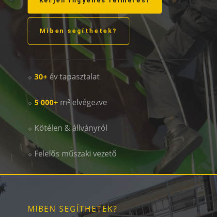
Kérjen ingyenes felmérést
Miben segíthetek?
⬦
év tapasztalat
30+
⬦
m² elvégezve
5 000+
⬦ Kötélen & állványról
⬦ Felelős műszaki vezető
MIBEN SEGÍTHETEK?