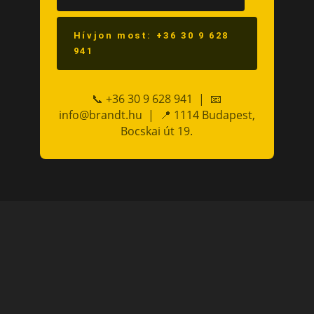
Hívjon most: +36 30 9 628
941
📞 +36 30 9 628 941 | 📧
info@brandt.hu | 📍 1114 Budapest,
Bocskai út 19.