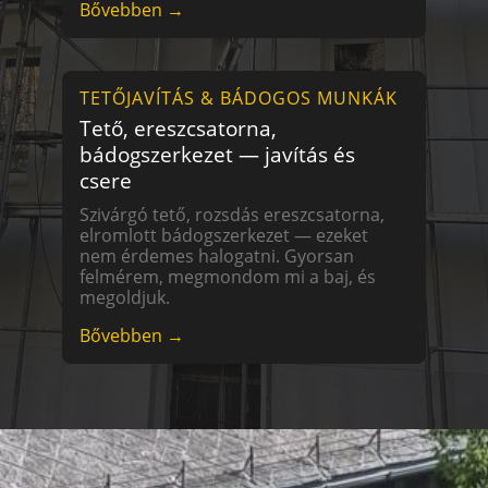
Bővebben →
TETŐJAVÍTÁS & BÁDOGOS MUNKÁK
Tető, ereszcsatorna,
bádogszerkezet — javítás és
csere
Szivárgó tető, rozsdás ereszcsatorna,
elromlott bádogszerkezet — ezeket
nem érdemes halogatni. Gyorsan
felmérem, megmondom mi a baj, és
megoldjuk.
Bővebben →