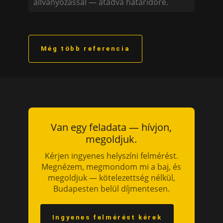
állványozással — átadva határidőre.
Még több referencia
Van egy feladata — hívjon,
megoldjuk.
Kérjen ingyenes helyszíni felmérést.
Megnézem, megmondom mi a baj, és
megoldjuk — kötelezettség nélkül,
Budapesten belül díjmentesen.
Ingyenes felmérést kérek