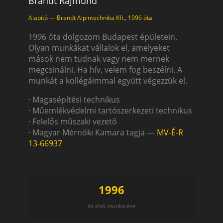
Brandt Rajmund
Alapító — Brandt Alpintechnika Kft., 1996 óta
1996 óta dolgozom Budapest épületein.
Olyan munkákat vállalok el, amelyeket
mások nem tudnak vagy nem mernek
megcsinálni. Ha hív, velem fog beszélni. A
munkát a kollégáimmal együtt végezzük el.
· Magasépítési technikus
· Műemlékvédelmi tartószerkezeti technikus
· Felelős műszaki vezető
· Magyar Mérnöki Kamara tagja —
MV-É-R
13-66937
1996
Az első munka éve