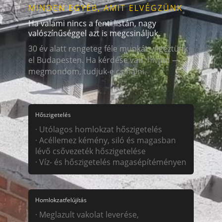
MINDEN EGYÉB, AMIT ELVÉGZÜNK
Ha valami nincs a fenti listán, nagy
valószínűséggel azt is megcsináljuk.
30 év alatt rengeteg féle munkát végeztünk
el Budapesten. Ha kérdése van, hívjon —
megmondom, tudjuk-e csinálni.
Hőszigetelés
· Utólagos homlokzat hőszigetelés
· Acéllemez kémény, siló és magasban
lévő csővezeték hőszigetelése
· Víz- és hőszigetelés magasépítéményen
Homlokzatfelújítás
· Meglazult vakolat leverése,