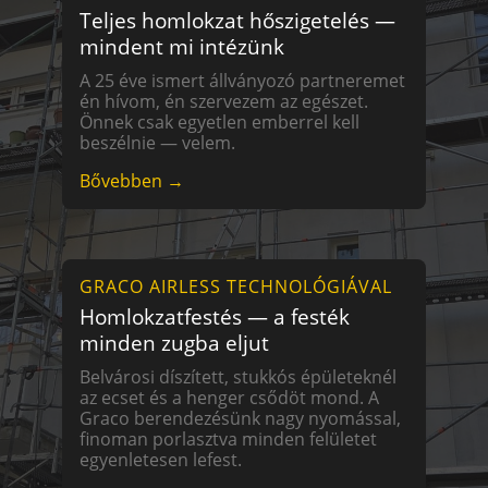
Teljes homlokzat hőszigetelés —
mindent mi intézünk
A 25 éve ismert állványozó partneremet
én hívom, én szervezem az egészet.
Önnek csak egyetlen emberrel kell
beszélnie — velem.
Bővebben →
GRACO AIRLESS TECHNOLÓGIÁVAL
Homlokzatfestés — a festék
minden zugba eljut
Belvárosi díszített, stukkós épületeknél
az ecset és a henger csődöt mond. A
Graco berendezésünk nagy nyomással,
finoman porlasztva minden felületet
egyenletesen lefest.