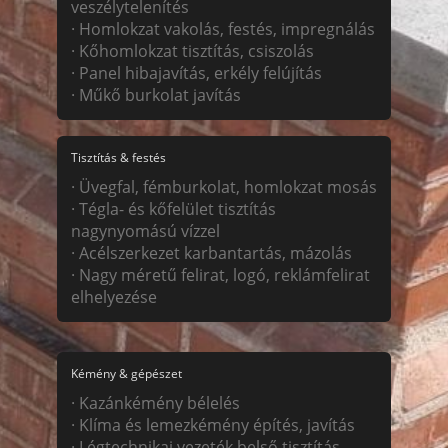
veszélytelenítés
· Homlokzat vakolás, festés, impregnálás
· Kőhomlokzat tisztítás, csiszolás
· Panel hibajavítás, erkély felújítás
· Műkő burkolat javítás
Tisztítás & festés
· Üvegfal, fémburkolat, homlokzat mosás
· Tégla- és kőfelület tisztítás
nagynyomású vízzel
· Acélszerkezet karbantartás, mázolás
· Nagy méretű felirat, logó, reklámfelirat
elhelyezése
Kémény & gépészet
· Kazánkémény bélelés
· Klíma és lemezkémény építés, javítás
· Légtechnikai vezeték belső tisztítás