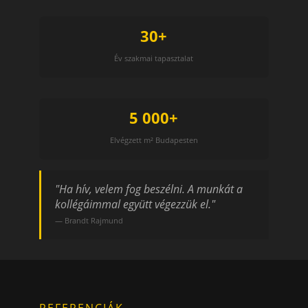
30+
Év szakmai tapasztalat
5 000+
Elvégzett m² Budapesten
"Ha hív, velem fog beszélni. A munkát a
kollégáimmal együtt végezzük el."
— Brandt Rajmund
REFERENCIÁK