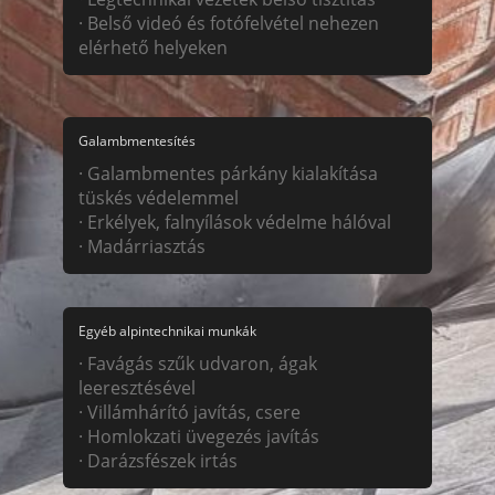
· Belső videó és fotófelvétel nehezen
elérhető helyeken
Galambmentesítés
· Galambmentes párkány kialakítása
tüskés védelemmel
· Erkélyek, falnyílások védelme hálóval
· Madárriasztás
Egyéb alpintechnikai munkák
· Favágás szűk udvaron, ágak
leeresztésével
· Villámhárító javítás, csere
· Homlokzati üvegezés javítás
· Darázsfészek irtás