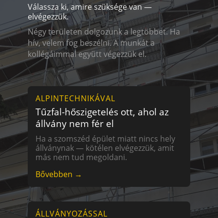
Válassza ki, amire szüksége van —
elvégezzük.
Négy területen dolgozunk a legtöbbet. Ha
hív, velem fog beszélni. A munkát a
kollégáimmal együtt végezzük el.
ALPINTECHNIKÁVAL
Tűzfal-hőszigetelés ott, ahol az
állvány nem fér el
Ha a szomszéd épület miatt nincs hely
állványnak — kötélen elvégezzük, amit
más nem tud megoldani.
Bővebben →
ÁLLVÁNYOZÁSSAL