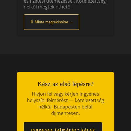
és fizetési ütemezéssel. Kötelezettség
nélkül megtekinthető.
📄 Minta megtekintése →
Kész az első lépésre?
Hívjon fel vagy kérjen ingyenes
helyszíni felmérést — kötelezettség
nélkül, Budapesten belül
díjmentesen.
Ingyenes felmérést kérek