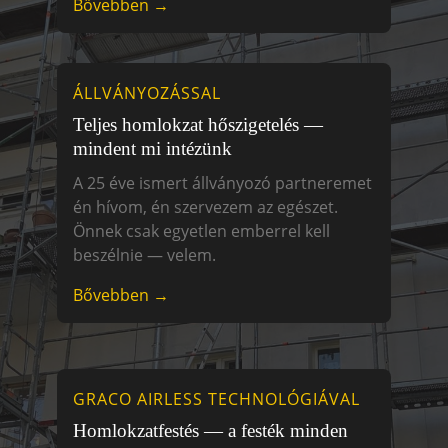
Bővebben →
ÁLLVÁNYOZÁSSAL
Teljes homlokzat hőszigetelés —
mindent mi intézünk
A 25 éve ismert állványozó partneremet
én hívom, én szervezem az egészet.
Önnek csak egyetlen emberrel kell
beszélnie — velem.
Bővebben →
GRACO AIRLESS TECHNOLÓGIÁVAL
Homlokzatfestés — a festék minden