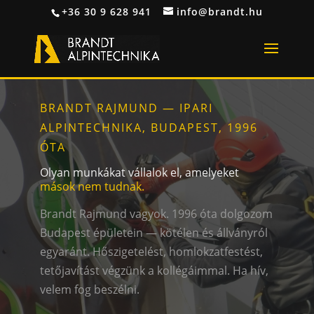
+36 30 9 628 941
info@brandt.hu
BRANDT RAJMUND — IPARI
ALPINTECHNIKA, BUDAPEST, 1996
ÓTA
Olyan munkákat vállalok el, amelyeket
mások nem tudnak.
Brandt Rajmund vagyok. 1996 óta dolgozom
Budapest épületein — kötélen és állványról
egyaránt. Hőszigetelést, homlokzatfestést,
tetőjavítást végzünk a kollégáimmal. Ha hív,
velem fog beszélni.