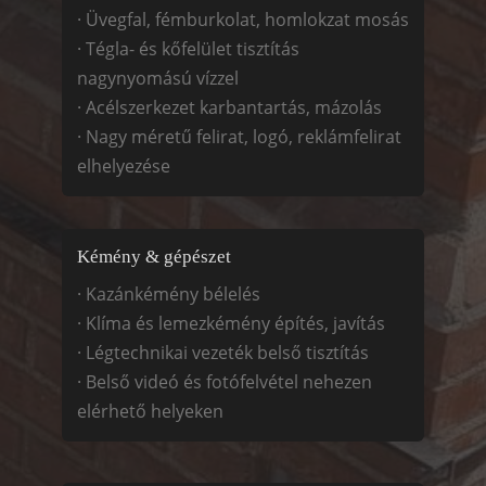
· Üvegfal, fémburkolat, homlokzat mosás
· Tégla- és kőfelület tisztítás
nagynyomású vízzel
· Acélszerkezet karbantartás, mázolás
· Nagy méretű felirat, logó, reklámfelirat
elhelyezése
Kémény & gépészet
· Kazánkémény bélelés
· Klíma és lemezkémény építés, javítás
· Légtechnikai vezeték belső tisztítás
· Belső videó és fotófelvétel nehezen
elérhető helyeken