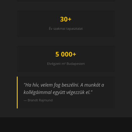
30+
Év szakmai tapasztalat
5 000+
Elvégzett m² Budapesten
"Ha hív, velem fog beszélni. A munkát a
kollégáimmal együtt végezzük el."
— Brandt Rajmund