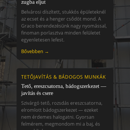
zugba eljut
Belvárosi díszített, stukkós épületeknél
az ecset és a henger csődöt mond. A
Graco berendezésünk nagy nyomással,
finoman porlasztva minden felületet
egyenletesen lefest.
Bővebben →
TETŐJAVÍTÁS & BÁDOGOS MUNKÁK
Tető, ereszcsatorna, bádogszerkezet —
javítás és csere
Szivárgó tető, rozsdás ereszcsatorna,
elromlott bádogszerkezet — ezeket
nem érdemes halogatni. Gyorsan
felmérem, megmondom mi a baj, és