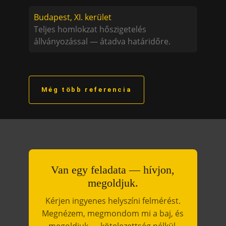
Budapest, XI. kerület
Teljes homlokzat hőszigetelés
állványozással — átadva határidőre.
Még több referencia
Van egy feladata — hívjon,
megoldjuk.
Kérjen ingyenes helyszíni felmérést.
Megnézem, megmondom mi a baj, és
megoldjuk — kötelezettség nélkül,