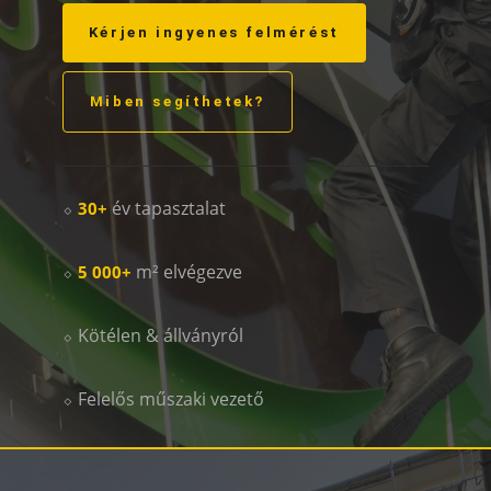
Kérjen ingyenes felmérést
Miben segíthetek?
⬦
év tapasztalat
30+
⬦
m² elvégezve
5 000+
⬦ Kötélen & állványról
⬦ Felelős műszaki vezető