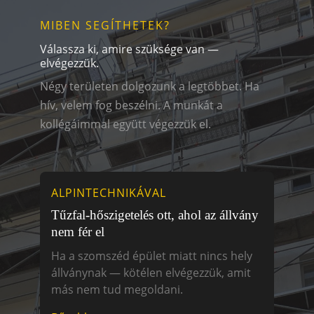
MIBEN SEGÍTHETEK?
Válassza ki, amire szüksége van —
elvégezzük.
Négy területen dolgozunk a legtöbbet. Ha
hív, velem fog beszélni. A munkát a
kollégáimmal együtt végezzük el.
ALPINTECHNIKÁVAL
Tűzfal-hőszigetelés ott, ahol az állvány
nem fér el
Ha a szomszéd épület miatt nincs hely
állványnak — kötélen elvégezzük, amit
más nem tud megoldani.