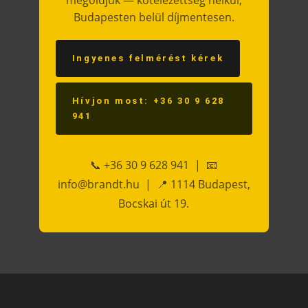
Budapesten belül díjmentesen.
Ingyenes felmérést kérek
Hívjon most: +36 30 9 628
941
📞 +36 30 9 628 941 | 📧
info@brandt.hu | 📍 1114 Budapest,
Bocskai út 19.