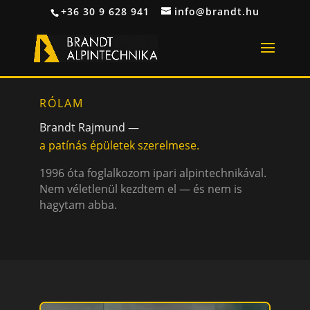
+36 30 9 628 941
info@brandt.hu
RÓLAM
Brandt Rajmund —
a patínás épületek szerelmese.
1996 óta foglalkozom ipari alpintechnikával.
Nem véletlenül kezdtem el — és nem is
hagytam abba.