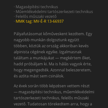
· Magasépítési technikus
· Műemlékvédelmi tartószerkezeti technikus
· Felelős műszaki vezető
·
MMK tag: MV-É-R 13-66937
Pályafutásomat kőműveskent kezdtem. Egy
nagyobb munkán dolgoztunk együtt
többen, köztük az ország akkoriban kevés
alpinista cégének egyike. Izgalmasnak
találtam a munkájukat — megkértem őket,
hadd próbáljam ki. Ma is hálás vagyok érte,
hogy megengedték. Azonnal beleszeretem,
és azóta mást sem csinálok.
Az évek során több képzésen vettem részt
— magasépítési technikus, műemlékvédelmi
tartószerkezeti technikus, felelős műszaki
vezető. Tudatosan törekedtem arra, hogy a