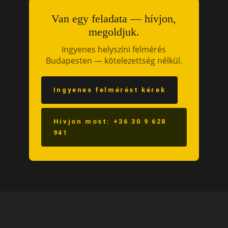
Van egy feladata — hívjon,
megoldjuk.
Ingyenes helyszíni felmérés
Budapesten — kötelezettség nélkül.
Ingyenes felmérést kérek
Hívjon most: +36 30 9 628
941