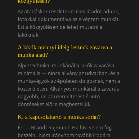
közgyűlésen?
Az átadáskor részletes írásos átadót adunk,
fotókkal dokumentálva az elvégzett munkát.
Ezt a közgyűlésen be lehet mutatni a
lakóknak.
A lakók mennyi ideig lesznek zavarva a
munka alatt?
Alpintechnikai munkánál a lakók zavarása
minimális — nincs állvány az udvarban, és a
munkavégzők az épületen dolgoznak, nem a
közterületen. Állványos munkánál a zavarás
nagyobb, de az üzemeltetést érintő
döntéseket előre megbeszéljük.
Ki a kapcsolattartó a munka során?
Én — Brandt Rajmund. Ha hív, velem fog
beszélni. Nem irányítom tovább irodára