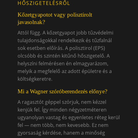
HŐSZIGETELÉSRŐL
Kőzetgyapotot vagy polisztirolt
javasolnak?
Attól függ. A kőzetgyapot jobb tűzvédelmi
tulajdonságokkal rendelkezik és tűzfalnál
sok esetben előírás. A polisztirol (EPS)
olcsóbb és szintén kitűnő hőszigetelő. A
helyszíni felmérésen én elmagyarázom,
melyik a megfelelő az adott épületre és a
költségkeretre.
Mi a Wagner szóróberendezés előnye?
A ragasztót géppel szórjuk, nem kézzel
kenjük fel. Így minden négyzetméteren
ugyanolyan vastag és egyenletes réteg kerül
fel — nem több, nem kevesebb. Ez nem
gyorsaság kérdése, hanem a minőség