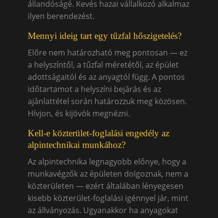
állandóságé. Kevés hazai vállalkozó alkalmaz
ilyen berendezést.
Mennyi ideig tart egy tűzfal hőszigetelés?
Előre nem határozható meg pontosan — ez
a helyszíntől, a tűzfal méretétől, az épület
adottságaitól és az anyagtól függ. A pontos
időtartamot a helyszíni bejárás és az
ajánlattétel során határozzuk meg közösen.
Hívjon, és kijövök megnézni.
Kell-e közterület-foglalási engedély az
alpintechnikai munkához?
Az alpintechnika legnagyobb előnye, hogy a
munkavégzők az épületen dolgoznak, nem a
közterületen — ezért általában lényegesen
kisebb közterület-foglalási igénnyel jár, mint
az állványozás. Ugyanakkor ha anyagokat