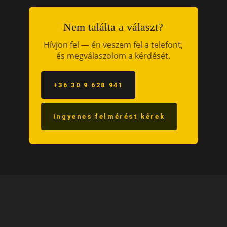
Nem találta a választ?
Hívjon fel — én veszem fel a telefont,
és megválaszolom a kérdését.
+36 30 9 628 941
Ingyenes felmérést kérek