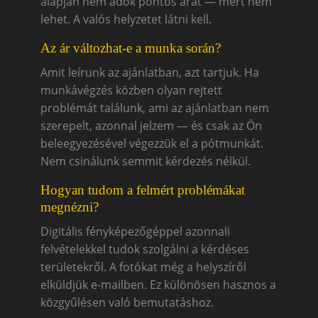
alapján nem adok pontos árat — mert nem
lehet. A valós helyzetet látni kell.
Az ár változhat-e a munka során?
Amit leírunk az ajánlatban, azt tartjuk. Ha
munkávégzés közben olyan rejtett
problémát találunk, ami az ajánlatban nem
szerepelt, azonnal jelzem — és csak az Ön
beleegyezésével végezzük el a pótmunkát.
Nem csinálunk semmit kérdezés nélkül.
Hogyan tudom a felmért problémákat
megnézni?
Digitális fényképezőgéppel azonnali
felvételekkel tudok szolgálni a kérdéses
területekről. A fotókat még a helyszíről
elküldjük e-mailben. Ez különösen hasznos a
közgyűlésen való bemutatáshoz.