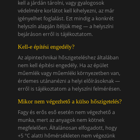
kell a járdán tárolni, vagy gyalogosok
védelmére korlátot kell kihelyezni, az már
igényelhet foglalást. Ezt mindig a konkrét
helyszín alapján ítéljük meg — a helyszíni
bejáráson erről is tájékoztatom.
Kell-e építési engedély?
Az alpintechnikai hőszigeteléshez általában
nem kell építési engedély. Ha az épület
műemlék vagy műemléki környezetben van,
érdemes utánanézni a helyi előírásoknak —
erről is tájékoztatom a helyszíni felmérésen.
Mikor nem végezhető a külso hőszigetelés?
Fagy és erős eső esetén nem végezhető a
munka, mert az anyagok nem kötnek
megfelelően. Általánosan elfogadott, hogy
+5 °C alatti hőmérsékleten nem végezünk