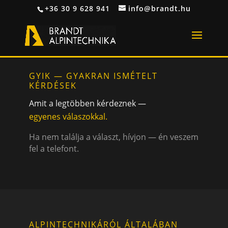
+36 30 9 628 941
info@brandt.hu
GYIK — GYAKRAN ISMÉTELT
KÉRDÉSEK
Amit a legtöbben kérdeznek —
egyenes válaszokkal.
Ha nem találja a választ, hívjon — én veszem
fel a telefont.
ALPINTECHNIKÁRÓL ÁLTALÁBAN