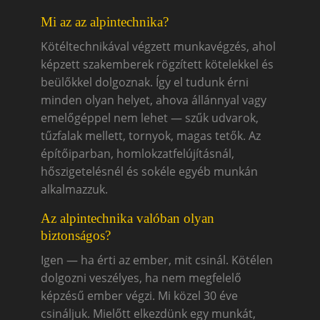
Mi az az alpintechnika?
Kötéltechnikával végzett munkavégzés, ahol
képzett szakemberek rögzített kötelekkel és
beülőkkel dolgoznak. Így el tudunk érni
minden olyan helyet, ahova állánnyal vagy
emelőgéppel nem lehet — szűk udvarok,
tűzfalak mellett, tornyok, magas tetők. Az
építőiparban, homlokzatfelújításnál,
hőszigetelésnél és sokéle egyéb munkán
alkalmazzuk.
Az alpintechnika valóban olyan
biztonságos?
Igen — ha érti az ember, mit csinál. Kötélen
dolgozni veszélyes, ha nem megfelelő
képzésű ember végzi. Mi közel 30 éve
csináljuk. Mielőtt elkezdünk egy munkát,